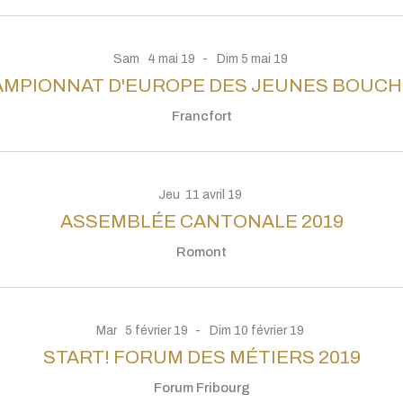
Sam
4
mai
19
Dim
5
mai
19
MPIONNAT D'EUROPE DES JEUNES BOUC
Francfort
Jeu
11
avril
19
ASSEMBLÉE CANTONALE 2019
Romont
Mar
5
février
19
Dim
10
février
19
START! FORUM DES MÉTIERS 2019
Forum Fribourg