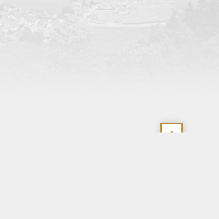
Identifiant
Mot de passe
Haut
de
page