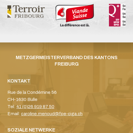
METZGERMEISTERVERBAND DES KANTONS
FREIBURG
KONTAKT
Rue de la Condémine 56
CH-1630 Bulle
Tel:
41 (0)26 919 87 50
Email:
caroline.menoud@fpe-ciga.ch
SOZIALE NETWERKE