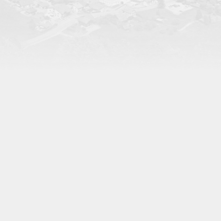
METZGERMEISTERVERBAND DES KANTONS
FREIBURG
SOZIALE NETWERKE
démine 56