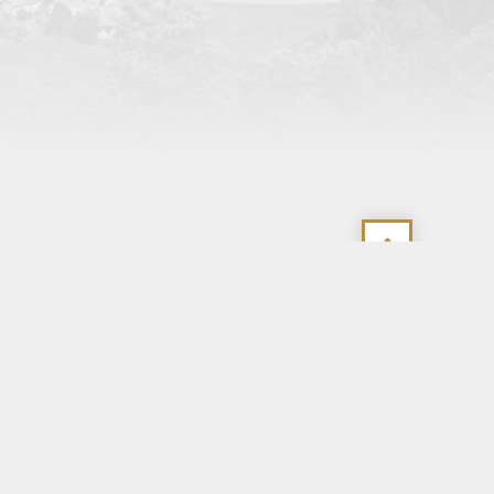
Identifiant
Mot de passe
Haut
de
page