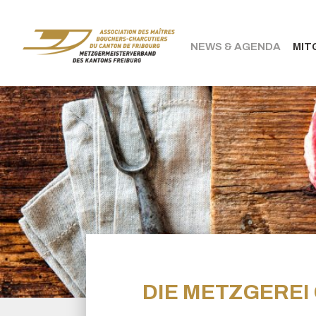
NEWS & AGENDA
MIT
bouchers-
fribourgeois.ch
DIE METZGEREI